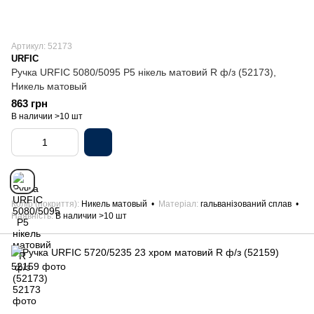
Артикул: 52173
URFIC
Ручка URFIC 5080/5095 P5 нікель матовий R ф/з (52173),
Никель матовый
863 грн
В наличии >10 шт
Колір (покриття)
Никель матовый
Матеріал
гальванізований сплав
Наявність
В наличии >10 шт