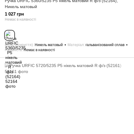
Ручка URFIC 5360/5235 P5 нікель матовий R ф/з (52164),
Никель матовый
1 027 грн
Немає в наявності
Колір (покриття)
Никель матовый
Матеріал
гальванізований сплав
Наявність
Немає в наявності