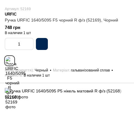
Артикул: 52169
URFIC
Ручка URFIC 1640/5095 F5 чорний R ф/з (52169), Чорний
748 грн
В наличии 1 шт
Колір (покриття)
Черный
Матеріал
гальванізований сплав
Наявність
В наличии 1 шт