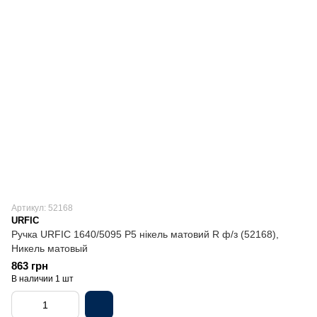
Артикул: 52168
URFIC
Ручка URFIC 1640/5095 P5 нікель матовий R ф/з (52168),
Никель матовый
863 грн
В наличии 1 шт