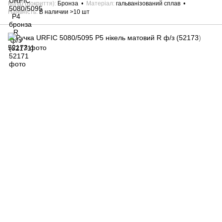
Колір (покриття)
Бронза
Матеріал
гальванізований сплав
Наявність
В наличии >10 шт