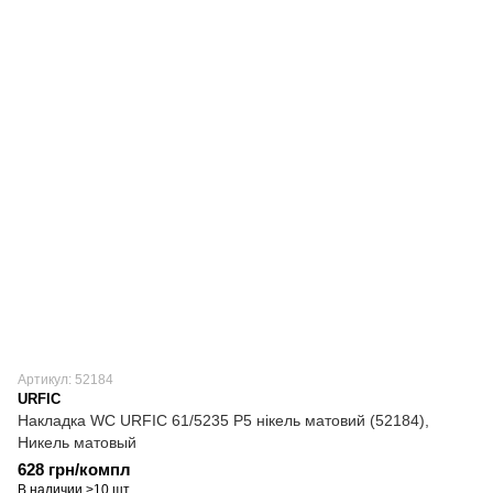
Артикул: 52184
URFIC
Накладка WC URFIC 61/5235 P5 нікель матовий (52184),
Никель матовый
628 грн/компл
В наличии >10 шт