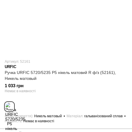
Артикул: 52161
URFIC
Ручка URFIC 5720/5235 P5 нікель матовий R ф/з (52161),
Никель матовый
1 033 грн
Немає в наявності
Колір (покриття)
Никель матовый
Матеріал
гальванізований сплав
Наявність
Немає в наявності