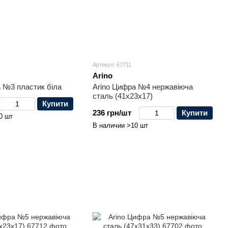
Артикул: 67711
Arino
 №3 пластик біла
Arino Цифра №4 нержавіюча
сталь (41x23x17)
Купити
236 грн/шт
Купити
0 шт
В наличии >10 шт