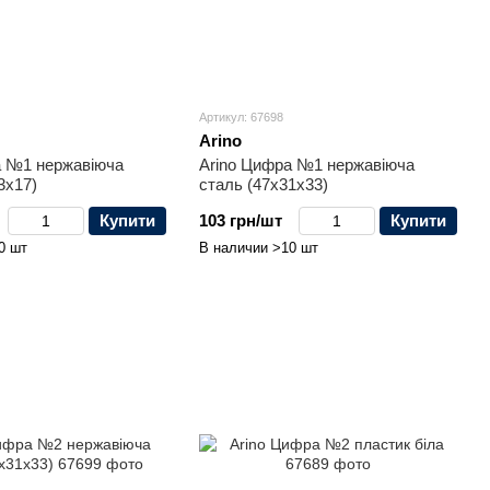
Артикул: 67698
Arino
а №1 нержавіюча
Arino Цифра №1 нержавіюча
3x17)
сталь (47x31x33)
Купити
103 грн/шт
Купити
0 шт
В наличии >10 шт