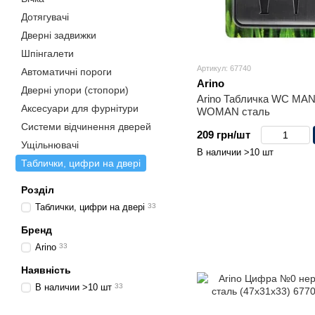
Дотягувачі
Дверні задвижки
Шпінгалети
Артикул: 67740
Автоматичні пороги
Arino
Дверні упори (стопори)
Arino Табличка WC MAN
Аксесуари для фурнітури
WOMAN сталь
Системи відчинення дверей
209 грн/шт
Ущільнювачі
В наличии >10 шт
Таблички, цифри на двері
Розділ
Таблички, цифри на двері
33
Бренд
Arino
33
Наявність
В наличии >10 шт
33