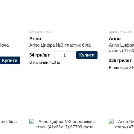
Артикул: 67697
Артикул: 67708
Arino
Arino
іюча
Arino Цифра №0 пластик біла
Arino Цифр
сталь (41x2
54 грн/шт
Купити
Купити
236 грн/шт
В наличии >10 шт
В наличии >1