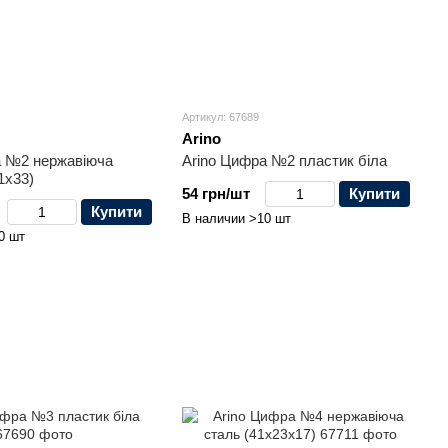
Артикул: 67689
Arino
а №2 нержавіюча
Arino Цифра №2 пластик біла
1x33)
54 грн/шт
Купити
Купити
В наличии >10 шт
0 шт