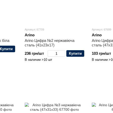
Артикул: 67709
Артикул: 67699
Arino
Arino
 біла
Arino Цифра №2 нержавіюча
Arino Цифр
сталь (41x23x17)
сталь (47x3
Купити
236 грн/шт
Купити
103 грн/шт
В наличии >10 шт
В наличии >1