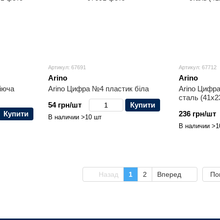
Артикул: 67691
Артикул: 67712
Arino
Arino
іюча
Arino Цифра №4 пластик біла
Arino Цифр
сталь (41x2
54 грн/шт
Купити
Купити
236 грн/шт
В наличии >10 шт
В наличии >1
Назад
1
2
Вперед
По