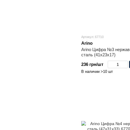
Артикул: 67710
Arino
Arino Цифра №3 нержав
сталь (41x23x17)
236 грн/шт
В наличии >10 шт