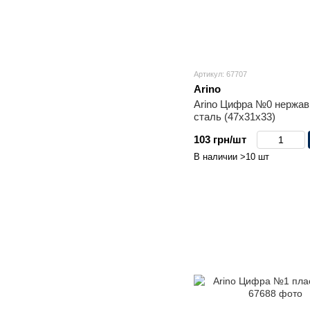
Артикул: 67707
Arino
Arino Цифра №0 нержав
сталь (47x31x33)
103 грн/шт
В наличии >10 шт