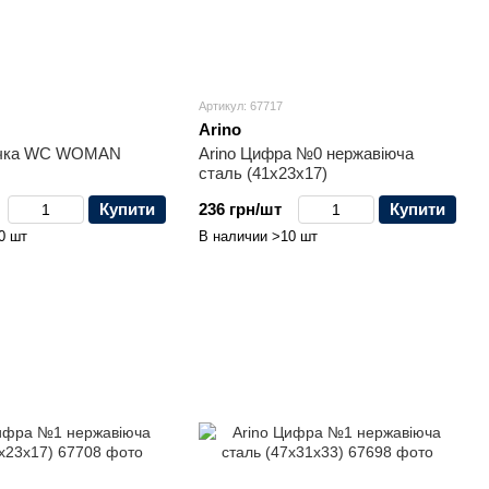
Артикул: 67717
Arino
личка WC WOMAN
Arino Цифра №0 нержавіюча
сталь (41x23x17)
Купити
236 грн/шт
Купити
0 шт
В наличии >10 шт