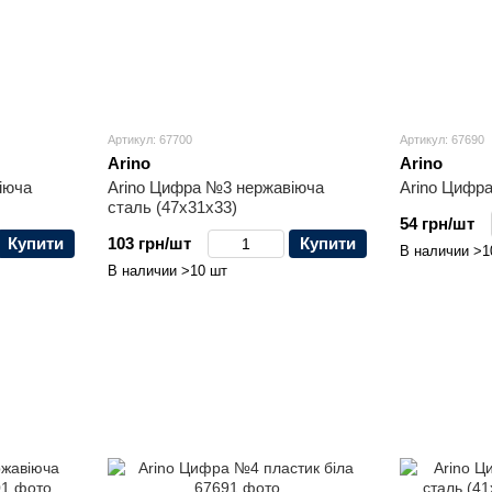
Артикул: 67700
Артикул: 67690
Arino
Arino
іюча
Arino Цифра №3 нержавіюча
Arino Цифра
сталь (47x31x33)
54 грн/шт
Купити
103 грн/шт
Купити
В наличии >1
В наличии >10 шт