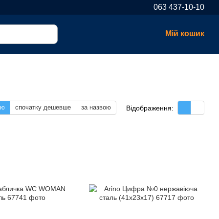
063 437-10-10
Мій кошик
тю
спочатку дешевше
за назвою
Відображення: