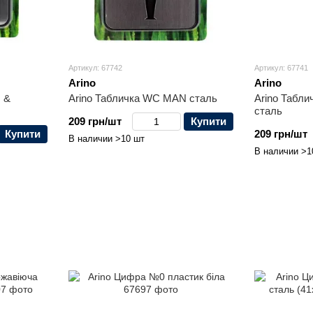
Артикул: 67742
Артикул: 67741
Arino
Arino
 &
Arino Табличка WC MAN сталь
Arino Таб
сталь
209 грн/шт
Купити
Купити
209 грн/шт
В наличии >10 шт
В наличии >1