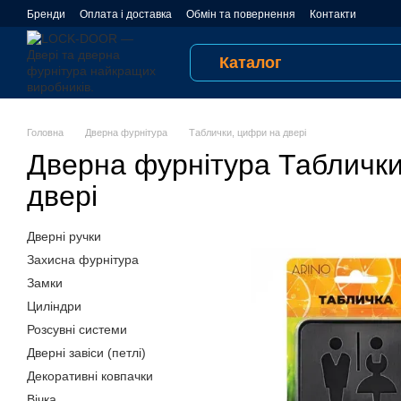
Перейти до основного контенту
Бренди
Оплата і доставка
Обмін та повернення
Контакти
Відгуки про магазин
Публічна оферта
Угода користувача
Каталог
Головна
Дверна фурнітура
Таблички, цифри на двері
Дверна фурнітура Таблички
двері
Дверні ручки
Захисна фурнітура
Замки
Циліндри
Розсувні системи
Дверні завіси (петлі)
Декоративні ковпачки
Вічка