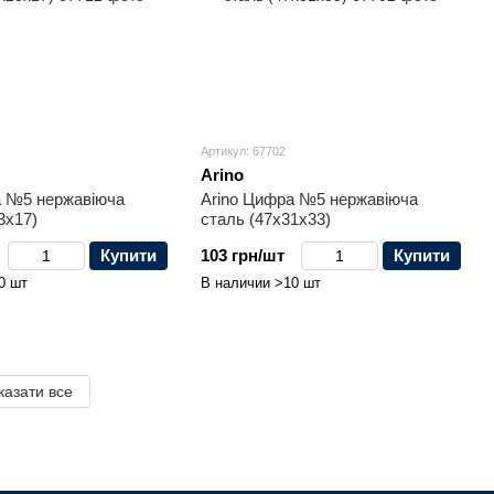
Артикул: 67702
Arino
а №5 нержавіюча
Arino Цифра №5 нержавіюча
3x17)
сталь (47x31x33)
Купити
103 грн/шт
Купити
0 шт
В наличии >10 шт
казати все