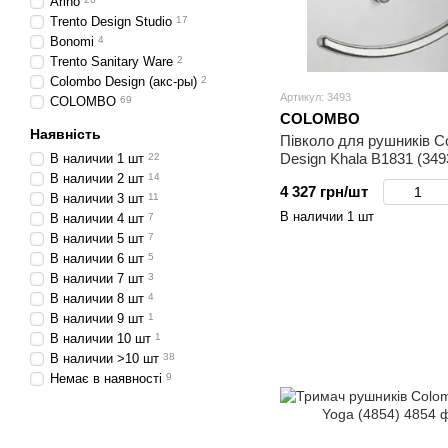
Arino
Trento Design Studio
17
Bonomi
4
Trento Sanitary Ware
2
Colombo Design (акс-ры)
2
Артикул: 3493
COLOMBO
69
COLOMBO
Наявність
Півколо для рушників C
Design Khala B1831 (349
В наличии 1 шт
22
В наличии 2 шт
14
4 327 грн/шт
В наличии 3 шт
11
В наличии 1 шт
В наличии 4 шт
7
В наличии 5 шт
7
В наличии 6 шт
5
В наличии 7 шт
3
В наличии 8 шт
4
В наличии 9 шт
1
В наличии 10 шт
1
В наличии >10 шт
38
Немає в наявності
9