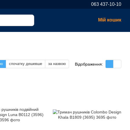
063 437-10-10
Мій кошик
тю
спочатку дешевше
за назвою
Відображення: