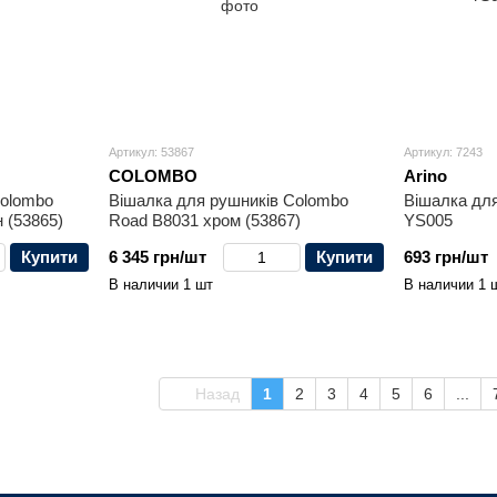
Артикул: 53867
Артикул: 7243
COLOMBO
Arino
Colombo
Вішалка для рушників Colombo
Вішалка дл
 (53865)
Road B8031 хром (53867)
YS005
Купити
6 345 грн/шт
Купити
693 грн/шт
В наличии 1 шт
В наличии 1 
Назад
1
2
3
4
5
6
...