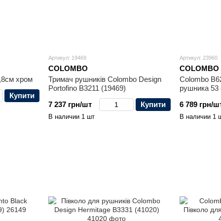
Артикул: 19469
Артикул: 23960
COLOMBO
COLOMBO
,8см хром
Тримач рушників Colombo Design
Colombo B62
Portofino B3211 (19469)
рушника 53 
Купити
7 237 грн/шт
Купити
6 789 грн/ш
В наличии 1 шт
В наличии 1 