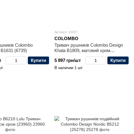
Артикул: 10027
COLOMBO
ушників Colombo
Тримач рушників Colombo Design
 B1631 (6739)
Khala B1809, матовий хром
(10027)
т
Купити
5 897 грн/шт
Купити
шт
В наличии 1 шт