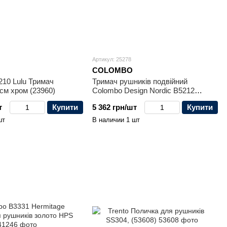
Артикул: 25278
COLOMBO
10 Lulu Тримач
Тримач рушників подвійний
см хром (23960)
Colombo Design Nordic B5212
(25278)
т
Купити
5 362 грн/шт
Купити
шт
В наличии 1 шт