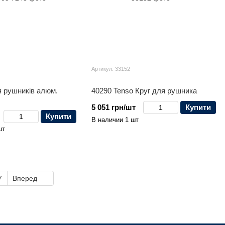
Артикул: 33152
я рушників алюм.
40290 Tenso Круг для рушника
5 051 грн/шт
Купити
Купити
В наличии 1 шт
шт
7
Вперед