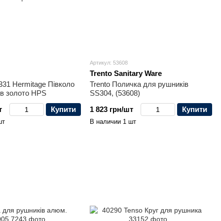
Артикул: 53608
Trento Sanitary Ware
31 Hermitage Півколо
Trento Поличка для рушників
ів золото HPS
SS304, (53608)
т
Купити
1 823 грн/шт
Купити
шт
В наличии 1 шт