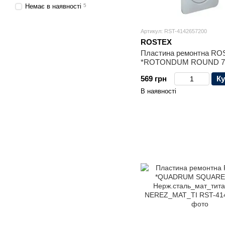
Немає в наявності
5
Артикул: RST-4142657200
ROSTEX
Пластина ремонтна R
*ROTONDUM ROUND 7
Нерж.сталь_мат NERE
569 грн
Ку
В наявності