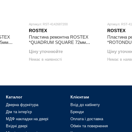
Артикул: RST-4142687200
Артикул: RST-4
ROSTEX
ROSTEX
OSTEX
Пластина ремонтна ROSTEX
Пластина 
5мм
*QUADRUM SQUARE 72мм
*ROTONDU
Z_MAT
Нерж.сталь_мат NEREZ_MAT
Нерж.стал
Ціну уточнюйте
Ціну уточн
Немає в наявності
Немає в наяв
Каталог
Клієнтам
Дверна фурнітура
Вхід до кабінету
Дім та інтер'єр
Бренди
МДФ накладки на двері
Оплата і доставка
Вхідні двері
Обмін та повернення