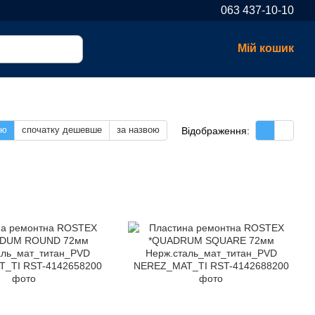
063 437-10-10
Мій кошик
тю
спочатку дешевше
за назвою
Відображення: