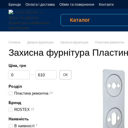
Перейти до основного контенту
Бренди
Оплата і доставка
Обмін та повернення
Контакти
Відгуки про магазин
Публічна оферта
Угода користувача
Каталог
Головна
Дверна фурнітура
Захисна фурнітура
Пластина ремонтна
Захисна фурнітура Пласти
Ціна, грн
Від Ціна, грн
До Ціна, грн
ОК
Розділ
Пластина ремонтна
12
Бренд
ROSTEX
12
Наявність
В наявності
7