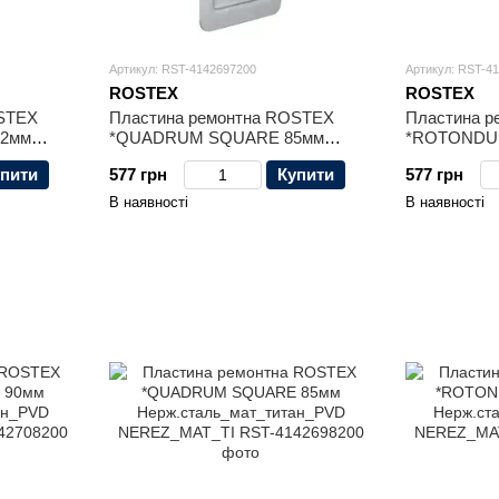
Артикул: RST-4142697200
Артикул: RST-4
ROSTEX
ROSTEX
OSTEX
Пластина ремонтна ROSTEX
Пластина 
2мм
*QUADRUM SQUARE 85мм
*ROTONDU
Z_MAT
Нерж.сталь_мат NEREZ_MAT
Нерж.сталь
пити
577 грн
Купити
577 грн
NEREZ_MAT
В наявності
В наявності