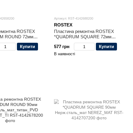
142658200
Артикул: RST-4142688200
ROSTEX
ремонтна ROSTEX
Пластина ремонтна ROSTEX
M ROUND 72мм
*QUADRUM SQUARE 72мм
_мат_титан_PVD
Нерж.сталь_мат_титан_PVD
Купити
577 грн
Купити
_TI
NEREZ_MAT_TI
В наявності