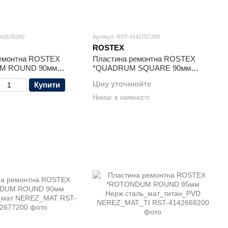
142678200
Артикул: RST-4142707200
ROSTEX
ремонтна ROSTEX
Пластина ремонтна ROSTEX
M ROUND 90мм
*QUADRUM SQUARE 90мм
_мат_титан_PVD
Нерж.сталь_мат NEREZ_MAT
Ціну уточнюйте
Купити
_TI
Немає в наявності