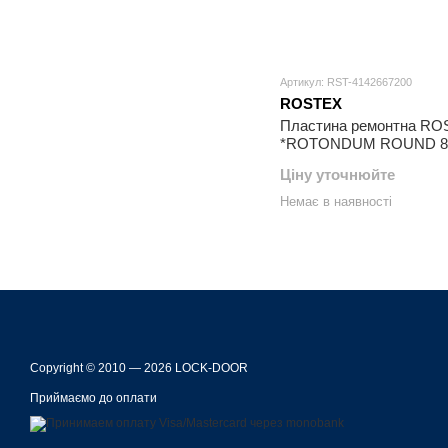
Артикул: RST-4142667200
ROSTEX
Пластина ремонтна R
*ROTONDUM ROUND 8
Нерж.сталь_мат NERE
Ціну уточнюйте
Немає в наявності
Copyright © 2010 — 2026 LOCK-DOOR
Приймаємо до оплати