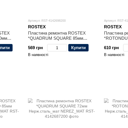
Артикул: RST-4142698200
Артикул: RST-4
ROSTEX
ROSTEX
OSTEX
Пластина ремонтна ROSTEX
Пластина 
0мм
*QUADRUM SQUARE 85мм
*ROTONDU
_PVD
Нерж.сталь_мат_титан_PVD
Нерж.сталь
пити
569 грн
Купити
610 грн
NEREZ_MAT_TI
NEREZ_MAT
В наявності
В наявності