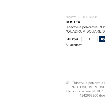
Артикул: RST-4142708200
ROSTEX
Пластина ремонтна R
*QUADRUM SQUARE 9
Нерж.сталь_мат_титан
610 грн
Ку
NEREZ_MAT_TI
В наявності