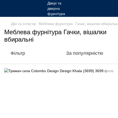
Дім та інтер'єр
Меблева фурнітура
Гачки, вішалки вбиральн
Меблева фурнітура Гачки, вішалки
вбиральні
Фільтр
За популярністю