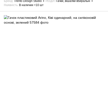
Бренд
Trento Design Studio
Розділ
Гачки, вішалки вбиральні
Наявність
В наличии >10 шт