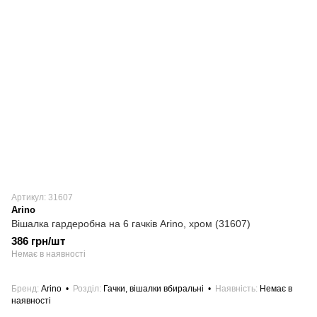
Артикул: 31607
Arino
Вішалка гардеробна на 6 гачків Arino, хром (31607)
386 грн/шт
Немає в наявності
Бренд
Arino
Розділ
Гачки, вішалки вбиральні
Наявність
Немає в
наявності