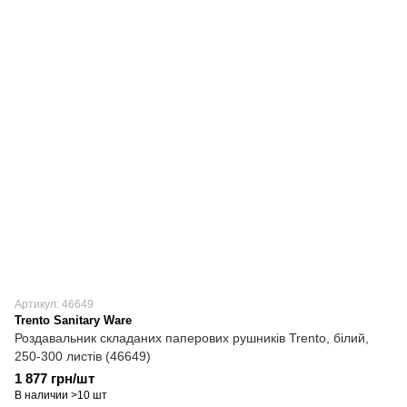
Артикул: 46649
Trento Sanitary Ware
Роздавальник складаних паперових рушників Trento, білий,
250-300 листів (46649)
1 877 грн/шт
В наличии >10 шт