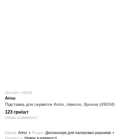
Артикул: 49034
Arino
Підставка для серветок Arino, півколо, бронза (49034)
123 грн/шт
Немає в наявності
Бренд
Arino
Розділ
Диспенсери для паперових рушників
Наявність
Немає в наявності