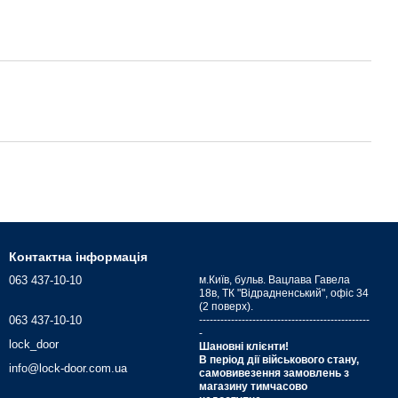
Контактна інформація
063 437-10-10
м.Київ, бульв. Вацлава Гавела
18в, ТК "Відрадненський", офіс 34
(2 поверх).
063 437-10-10
------------------------------------------------
-
lock_door
Шановні клієнти!
В період дії військового стану,
info@lock-door.com.ua
самовивезення замовлень з
магазину тимчасово