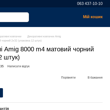
063 437-10-10
Мій кошик
ративні ковпачки
Декоративні ковпачки Amig
й чорний 2x32 (упаковка 12 штук)
лі Amig 8000 m4 матовий чорний
2 штук)
835
Написати відгук
Порівняти
В бажання
антія