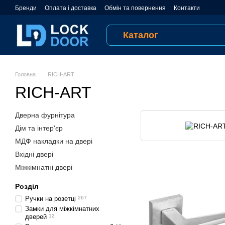
Перейти до основного контенту
Бренди
Оплата і доставка
Обмін та повернення
Контакти
Відгуки про магазин
Публічна оферта
Угода користувача
Каталог
Головна
RICH-ART
RICH-ART
Дверна фурнітура
Дім та інтер'єр
МДФ накладки на двері
Вхідні двері
Міжкімнатні двері
Розділ
Ручки на розетці
267
Замки для міжкімнатних
дверей
12