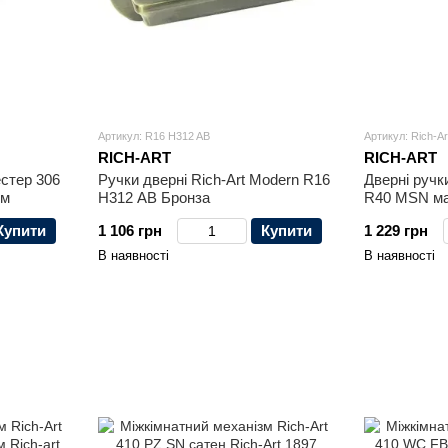
Артикул: R16 H312 AB
Артикул: Rich-Ar
RICH-ART
RICH-ART
естер 306
Ручки дверні Rich-Art Modern R16
Дверні ручки
ом
H312 AB Бронза
R40 MSN ма
Купити
1 106 грн
Купити
1 229 грн
В наявності
В наявності