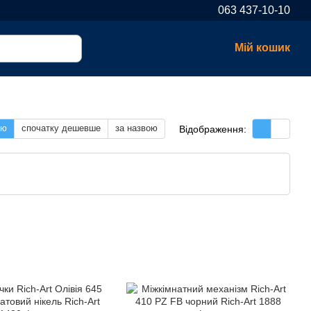
063 437-10-10
Мій кошик
тю
спочатку дешевше
за назвою
Відображення: