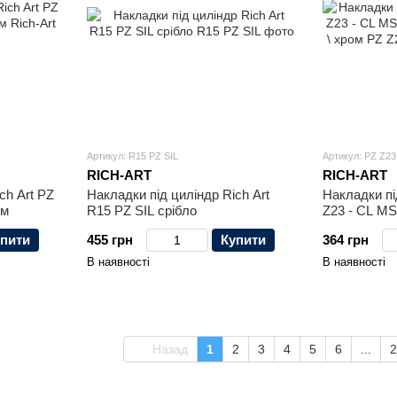
Артикул: R15 PZ SIL
Артикул: PZ Z23
RICH-ART
RICH-ART
ch Art PZ
Накладки під циліндр Rich Art
Накладки пі
ом
R15 PZ SIL срібло
Z23 - СL MS
никель \ хр
пити
455 грн
Купити
364 грн
В наявності
В наявності
Назад
1
2
3
4
5
6
...
2