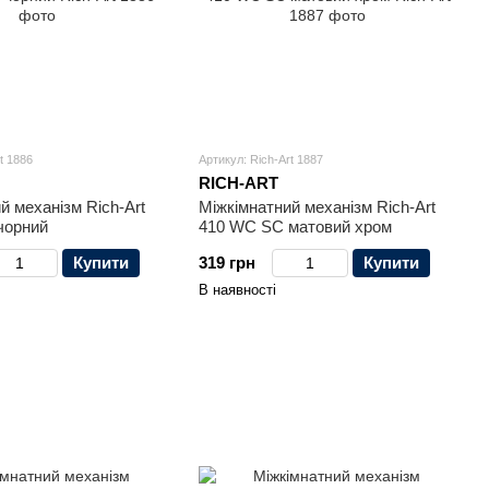
t 1886
Артикул: Rich-Art 1887
RICH-ART
й механізм Rich-Art
Міжкімнатний механізм Rich-Art
чорний
410 WC SC матовий хром
Купити
319 грн
Купити
В наявності