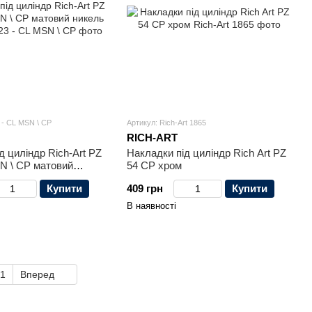
 - СL MSN \ CP
Артикул: Rich-Art 1865
RICH-ART
д циліндр Rich-Art PZ
Накладки під циліндр Rich Art PZ
N \ CP матовий
54 CP хром
ом
Купити
409 грн
Купити
В наявності
1
Вперед