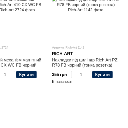
t 2724
Артикул: Rich-Art 1142
RICH-ART
й механізм магнітний
Накладки під циліндр Rich Art PZ
0 CX WC FB чорний
R78 FB чорний (тонка розетка)
Купити
355 грн
Купити
В наявності