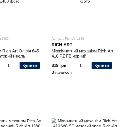
t 1480
Артикул: Rich-Art 1888
RICH-ART
 Rich-Art Олівія 645
Міжкімнатний механізм Rich-Art
товий нікель
410 PZ FB чорний
Купити
319 грн
Купити
В наявності