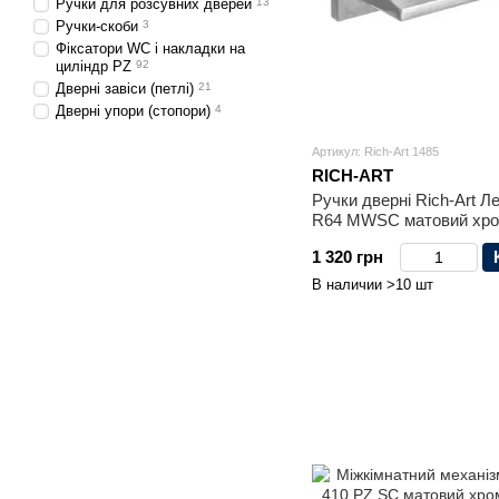
Ручки для розсувних дверей
13
Ручки-скоби
3
Фіксатори WC і накладки на
циліндр PZ
92
Дверні завіси (петлі)
21
Дверні упори (стопори)
4
Артикул: Rich-Art 1485
RICH-ART
Ручки дверні Rich-Art Л
R64 MWSC матовий хр
1 320 грн
В наличии >10 шт