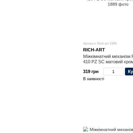
Артикул: Rich-art 1889
RICH-ART
Міжкімнатний механізм R
410 PZ SC матовий хро
319 грн
Ку
В наявності