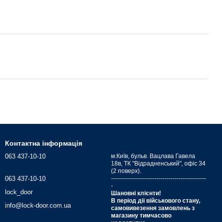
Контактна інформація
063 437-10-10
м.Київ, бульв. Вацлава Гавела
18в, ТК "Відрадненський", офіс 34
(2 поверх).
063 437-10-10
------------------------------------------------
-
lock_door
Шановні клієнти!
В період дії військового стану,
info@lock-door.com.ua
самовивезення замовлень з
магазину тимчасово