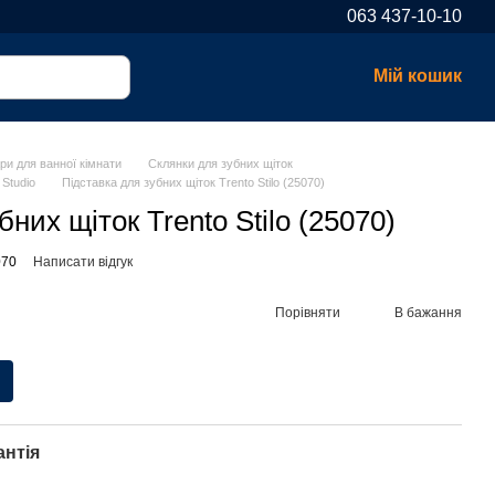
063 437-10-10
Мій кошик
ри для ванної кімнати
Склянки для зубних щіток
 Studio
Підставка для зубних щіток Trento Stilo (25070)
них щіток Trento Stilo (25070)
070
Написати відгук
Порівняти
В бажання
антія