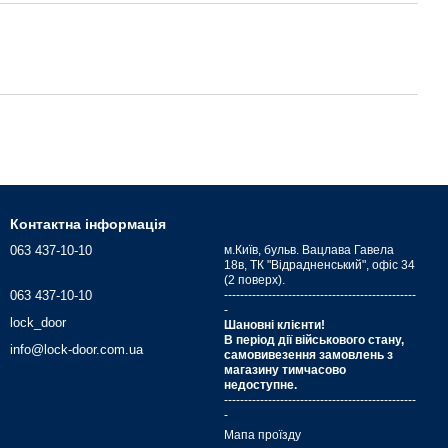
Контактна інформація
063 437-10-10
м.Київ, бульв. Вацлава Гавела
18в, ТК "Відрадненський", офіс 34
(2 поверх).
063 437-10-10
------------------------------------------------
-
lock_door
Шановні клієнти!
В період дії військового стану,
info@lock-door.com.ua
самовивезення замовлень з
магазину тимчасово
недоступне.
------------------------------------------------
-
Мапа проїзду