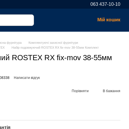
063 437-10-10
Мій кошик
исна фурнітура
Комплектуючі захисної фурнітури
TEX
Набір подовжуючий ROSTEX RX fix-mov 38-55мм Комплект
чий ROSTEX RX fix-mov 38-55мм
08338
Написати відгук
Порівняти
В бажання
антія