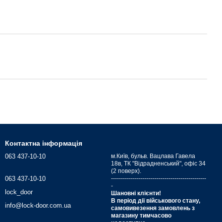
Контактна інформація
063 437-10-10
м.Київ, бульв. Вацлава Гавела
18в, ТК "Відрадненський", офіс 34
(2 поверх).
063 437-10-10
------------------------------------------------
-
lock_door
Шановні клієнти!
В період дії військового стану,
info@lock-door.com.ua
самовивезення замовлень з
магазину тимчасово