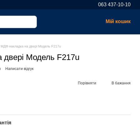
063 437-10-10
Мій кошик
МДФ накладка на двері Модель F217u
 двері Модель F217u
u
Написати відгук
Порівняти
В бажання
антія