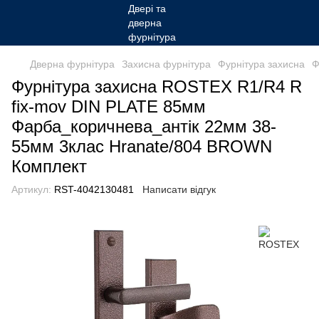
Дверна фурнітура
Захисна фурнітура
Фурнітура захисна
Ф
Фурнітура захисна ROSTEX R1/R4 R
fix-mov DIN PLATE 85мм
Фарба_коричнева_антік 22мм 38-
55мм 3клас Hranate/804 BROWN
Комплект
Артикул:
RST-4042130481
Написати відгук