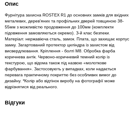
Опис
Фурнітура захисна ROSTEX R1 до основних замків для вхідних
металевих, дерев'яних та профільних дверей товщиною 38-
55мм з можливістю продовження до 100мм (комплекти
підовження замовляються окремо). З-й клас безпеки.
Матеріал: нержавіюча сталь, замок. Плата, що захищає корпус
замку. Загартований протектор циліндра із захистом від
висвердлювання. Кріплення - болті М8. Обробка фарба
коричнева антік. Червоно-коричневий темний колір із
текстурою, що відома також під назвою «молоткове
фарбування». Застосовують у випадках, коли надається
перевага практичному покриттю без особливих вимог до
дизайну. *Колір або відтінок виробу на фотографії може
відрізнятися від реального.
Відгуки