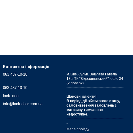
Контактна інформація
063 437-10-10
м.Київ, бульв. Вацлава Гавела
18в, ТК "Відрадненський", офіс 34
(2 поверх).
063 437-10-10
------------------------------------------------
-
lock_door
Шановні клієнти!
В період дії військового стану,
info@lock-door.com.ua
самовивезення замовлень з
магазину тимчасово
недоступне.
------------------------------------------------
-
Мапа проїзду