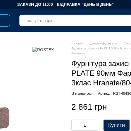
ЗАКАЗИ ДО 11:00 - ВІДПРАВКА "ДЕНЬ В ДЕНЬ"
Головна
Дверна фурнітура
Зах
Фурнітура захисна ROSTEX 802 R fix-
Комплект
Фурнітура захис
PLATE 90мм Фар
3клас Hranate/
В наявності
Артикул: RST-4043
2 861 грн
Купити