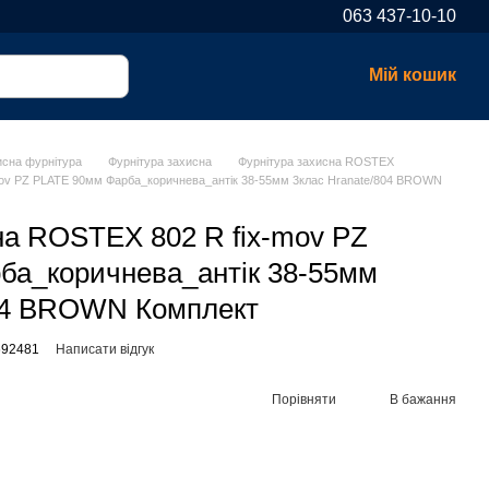
063 437-10-10
Мій кошик
исна фурнітура
Фурнітура захисна
Фурнітура захисна ROSTEX
mov PZ PLATE 90мм Фарба_коричнева_антік 38-55мм 3клас Hranate/804 BROWN
на ROSTEX 802 R fix-mov PZ
ба_коричнева_антік 38-55мм
804 BROWN Комплект
692481
Написати відгук
Порівняти
В бажання