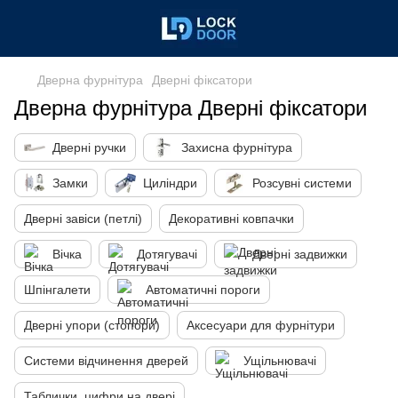
Дверна фурнітура
Дверні фіксатори
Дверна фурнітура Дверні фіксатори
Дверні ручки
Захисна фурнітура
Замки
Циліндри
Розсувні системи
Дверні завіси (петлі)
Декоративні ковпачки
Вічка
Дотягувачі
Дверні задвижки
Шпінгалети
Автоматичні пороги
Дверні упори (стопори)
Аксесуари для фурнітури
Системи відчинення дверей
Ущільнювачі
Таблички, цифри на двері