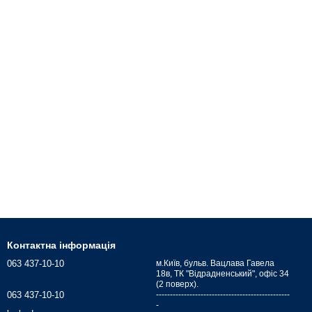
Контактна інформація
063 437-10-10
м.Київ, бульв. Вацлава Гавела
18в, ТК "Відрадненський", офіс 34
(2 поверх).
063 437-10-10
------------------------------------------------
-