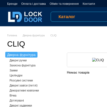
Перейти до основного контенту
Бренди
Оплата і доставка
Обмін та повернення
Контакти
Відгуки про магазин
Публічна оферта
Угода користувача
Каталог
Головна
Дверна фурнітура
CLIQ
CLIQ
Дверна фурнітура
Дверні ручки
Захисна фурнітура
Замки
Немає товарів
Циліндри
Розсувні системи
Дверні завіси (петлі)
Декоративні ковпачки
Вічка
Дотягувачі
Дверні задвижки