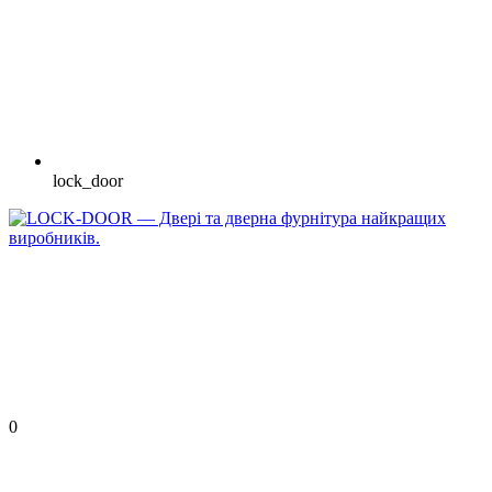
lock_door
0