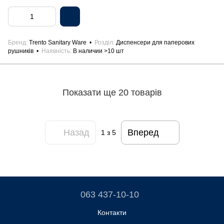
Бренд
Trento Sanitary Ware
Розділ
Диспенсери для паперових
рушників
Наявність
В наличии >10 шт
Показати ще 20 товарів
Назад
Вперед
1
з 5
063 437-10-10
Контакти