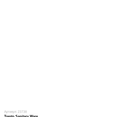
Артикул: 23738
Trento Sanitary Ware