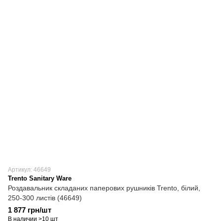
Артикул: 46649
Trento Sanitary Ware
Роздавальник складаних паперових рушників Trento, білий,
250-300 листів (46649)
1 877 грн/шт
В наличии >10 шт