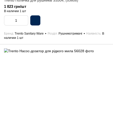
Trento Поличка для рушників SS304, (53608)
1 823 грн/шт
В наличии 1 шт
Бренд
Trento Sanitary Ware
Розділ
Рушникотримачі
Наявність
В
наличии 1 шт