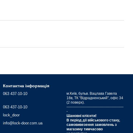
Контактна інформація
063 437-10-10
м.Київ, бульв. Вацлава Гавела
18в, ТК "Відрадненський", офіс 34
(2 поверх).
063 437-10-10
------------------------------------------------
-
lock_door
Шановні клієнти!
В період дії військового стану,
info@lock-door.com.ua
самовивезення замовлень з
магазину тимчасово