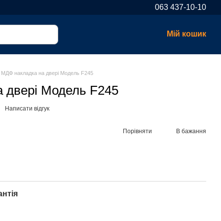
063 437-10-10
Мій кошик
МДФ накладка на двері Модель F245
 двері Модель F245
Написати відгук
Порівняти
В бажання
антія