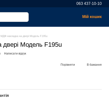
063 437-10-10
Мій кошик
МДФ накладка на двері Модель F195u
 двері Модель F195u
u
Написати відгук
Порівняти
В бажання
антія