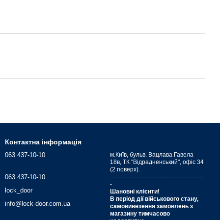
Контактна інформація
063 437-10-10
м.Київ, бульв. Вацлава Гавела
18в, ТК "Відрадненський", офіс 34
(2 поверх).
063 437-10-10
------------------------------------------------
-
lock_door
Шановні клієнти!
В період дії військового стану,
info@lock-door.com.ua
самовивезення замовлень з
магазину тимчасово